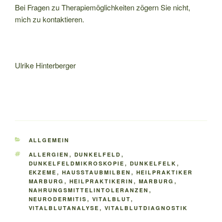
Bei Fragen zu Therapiemöglichkeiten zögern Sie nicht,
mich zu kontaktieren.
Ulrike Hinterberger
KATEGORIEN
ALLGEMEIN
SCHLAGWÖRTER
ALLERGIEN
,
DUNKELFELD
,
DUNKELFELDMIKROSKOPIE
,
DUNKELFELK
,
EKZEME
,
HAUSSTAUBMILBEN
,
HEILPRAKTIKER
MARBURG
,
HEILPRAKTIKERIN
,
MARBURG
,
NAHRUNGSMITTELINTOLERANZEN
,
NEURODERMITIS
,
VITALBLUT
,
VITALBLUTANALYSE
,
VITALBLUTDIAGNOSTIK