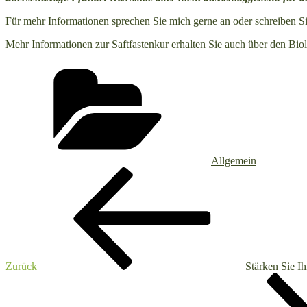
Für mehr Informationen sprechen Sie mich gerne an oder schreiben Si
Mehr Informationen zur Saftfastenkur erhalten Sie auch über den Bi
Kategorien
Allgemein
Beitrags-
Vorheriger
Beitrag
Navigation
Zurück
Stärken Sie 
Nächster
Beitrag