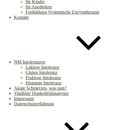
für Kinder
für Apotheken
Fortbildung Systemische Enzymtherapie
Kontakt
NM Intoleranzen
Laktose Intoleranz
Gluten Intoleranz
Fruktose Intoleranz
Histamin Intoleranz
Akute Schmerzen, was nun?
Vitalblut/ Dunkelfeldanalysen
Impressum
Datenschutzerklärung