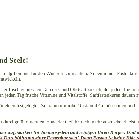
nd Seele!
 zu entgiften und für den Winter fit zu machen. Neben reinen Fastenkur
entwickeln.
iter frisch gepressten Gemüse- und Obstsaft zu sich, der jeden Tag in 
ten jeden Tag frische Vitamine und Vitalstoffe. Saftfastenkuren dauer
für einen festgelegten Zeitraum nur rohe Obst- und Gemüsesorten und u
 durchgeführt werden, ohne der Gefahr, nicht mehr ausreichend leistun
eder auf, stärken Ihr Immunsystem und reinigen Ihren Körper. Und me
ie Durchführung einer Fastenkur sein! Denn Fasten ist keine Diät, 