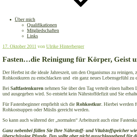
Über mich
Qualifikationen
Mitgliedschaften
Links
Veröffentlicht
17. Oktober 2011
von
Ulrike Hinterberger
am
Fasten…die Reinigung für Körper, Geist u
Der Herbst ist die ideale Jahreszeit, um den Organismus zu reinigen,
Rohkostkuren zu entschlacken und ein ganz neues Lebensgefühl zu 
Bei
Saftfastenkuren
nehmen Sie über den Tag verteilt einen halben L
und ausgegeben wird. So entsteht kein Nährstoffdefizit und Sie erhal
Für Fastenbeginner empfiehlt sich die
Rohkostkur
. Hierbei werden 
Rohkostsuppen oder Müslis gereicht werden.
So kann auch während der „normalen“ Arbeitszeit auch eine Fastenkur
Ganz nebenbei füllen Sie Ihre Nährstoff- und Vitalstoffspeicher wi
überschüssige Pfunde. Das sollte aber nicht ausschlaggebend für d