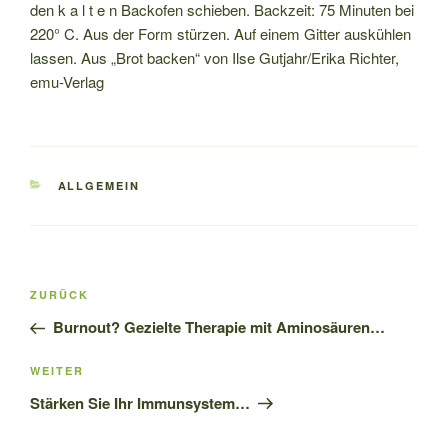
den k a l t e n Backofen schieben. Backzeit: 75 Minuten bei
220° C. Aus der Form stürzen. Auf einem Gitter auskühlen
lassen. Aus „Brot backen“ von Ilse Gutjahr/Erika Richter,
emu-Verlag
KATEGORIEN
ALLGEMEIN
Beitrags-
Vorheriger
ZURÜCK
Navigation
Beitrag
Burnout? Gezielte Therapie mit Aminosäuren…
Nächster
WEITER
Beitrag
Stärken Sie Ihr Immunsystem…