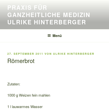
Zum
PRAXIS FÜR
Inhalt
GANZHEITLICHE MEDIZIN
springen
ULRIKE HINTERBERGER
Menü
VERÖFFENTLICHT
27. SEPTEMBER 2011
VON
ULRIKE HINTERBERGER
AM
Römerbrot
Zutaten:
1000 g Weizen fein mahlen
1 l lauwarmes Wasser