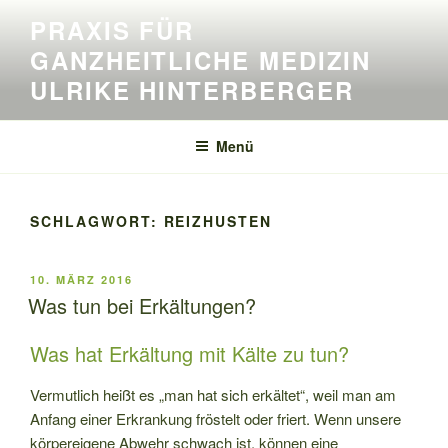
Zum
PRAXIS FÜR
Inhalt
GANZHEITLICHE MEDIZIN
springen
ULRIKE HINTERBERGER
Menü
SCHLAGWORT:
REIZHUSTEN
VERÖFFENTLICHT
10. MÄRZ 2016
AM
Was tun bei Erkältungen?
Was hat Erkältung mit Kälte zu tun?
Vermutlich heißt es „man hat sich erkältet“, weil man am
Anfang einer Erkrankung fröstelt oder friert. Wenn unsere
körpereigene Abwehr schwach ist, können eine