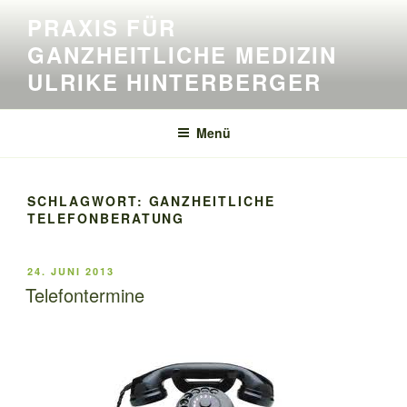
Zum
PRAXIS FÜR
Inhalt
GANZHEITLICHE MEDIZIN
springen
ULRIKE HINTERBERGER
Menü
SCHLAGWORT:
GANZHEITLICHE
TELEFONBERATUNG
VERÖFFENTLICHT
24. JUNI 2013
AM
Telefontermine