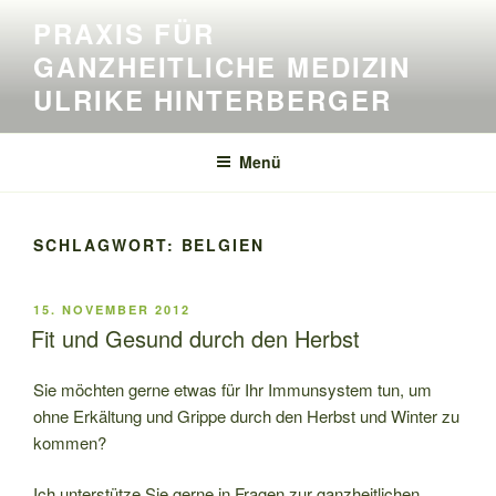
Zum
PRAXIS FÜR
Inhalt
GANZHEITLICHE MEDIZIN
springen
ULRIKE HINTERBERGER
Menü
SCHLAGWORT:
BELGIEN
VERÖFFENTLICHT
15. NOVEMBER 2012
AM
Fit und Gesund durch den Herbst
Sie möchten gerne etwas für Ihr Immunsystem tun, um
ohne Erkältung und Grippe durch den Herbst und Winter zu
kommen?
Ich unterstütze Sie gerne in Fragen zur ganzheitlichen